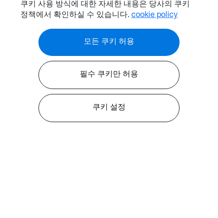
쿠키 사용 방식에 대한 자세한 내용은 당사의 쿠키
정책에서 확인하실 수 있습니다.
cookie policy
모든 쿠키 허용
필수 쿠키만 허용
쿠키 설정
Optoma 소개