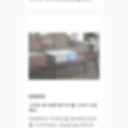
의 트루 4K UHD 해상도를 오랫동
안 지속되는 뛰어난 성능을 제공합
여러 가지 색상 모드를 사용해 선호
니다. 또한 UHZ50+는 Optoma
에 따라 맞춤형으로 설정하고 탁월
Marketplace, 파일 관리자,
한 시각적 경험을 즐겨보세요...
Creative Cast 및 음성 지원을 사용
한 연결성을 포함한 업그레이드된
스마트 홈 기능과 함께 포괄적인 홈
엔터테인먼트 경험을 제공합니다.
PureEngine™ Ultra 지원을 통해 세
밀하게 보정된 색상으로 진정한 몰
입형 시각 경험을 선사합니다. 빠른
동작이든 드라마틱한 시각 효과든
4개 모서리 조정, 2D 키스톤 보정,
UHC70LV는 놀라운 선명도로 부드
수직 렌즈 이동, 강화된 1.3x 줌 및
러운 움직임을 보여드립니다.
3*3 매트릭스 워핑을 구현하는 기능
을 갖춘 UHZ50+은 집의 모든 방에
설치하거나 시뮬레이션 시나리오를
UHZ50
생성하는 것도 매우 쉽습니다."
스마트 4K UHD 레이저 홈 시네마 프로
유연성을 고려하여 설계하였으며,
젝터
밝기 5,000루멘으로 어떤 공간에서
든 생생한 이미지 품질을 구현합니
UHZ50과 차세대 홈 엔터테인먼트
다. 또한 렌즈 이동, 360도 투사, 키
를 시작하세요. DuraCore 레이저