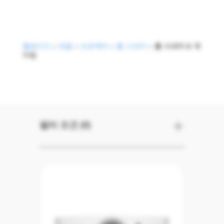
홈페이지
>
제품
>
프로젝터
>
홈 시네마
>
홈 시네마 & 게
이밍
홈 시네마 & 게이
필터 조건 (0)