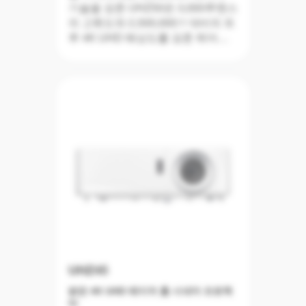
스톤, 4개의 모서리 보정 등으로 설
기술을 갖춘 UHZ50은 3,000루멘스
치가 간편하여 어디에서 시청하든
의 고휘도와 2,500,000:1 대비의 트
완벽한 홈 시네마를 경험할 수 있습
루 4K UHD 해상도를 갖춘 뛰어난
니다.
성능을 제공합니다. 또한 UHZ50은
Optoma Marketplace, 파일 관리자,
Creative Cast 및 음성 지원을 사용
한 연결성을 포함한 업그레이드된
스마트 홈 기능과 함께 포괄적인 홈
엔터테인먼트 경험을 제공합니다.
4개 모서리 조정, 2D 키스톤 보정,
수직 렌즈 이동, 강화된 1.3x 줌 및
3*3 매트릭스 워핑을 구현하는 기능
을 갖춘 UHZ50은 집의 모든 방에
설치하거나 시뮬레이션 시나리오를
생성하는 것도 매우 쉽습니다.
UHZ45
밝은 4K UHD 레이저 홈 시네마 프로젝
터