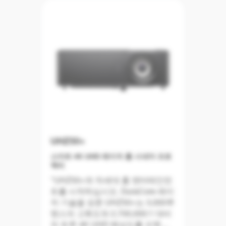
모든 프레임을 최적화하는 Dolby
Vision®은 뛰어난 대비와 색상으로
생생한 시네마 경험을 선사하며,
HDR10+는 콘텐츠의 다이내믹 레
인지와 색상 정확도를 높여 시각적
디테일과 깊이를 뛰어나게 구현합
니다.
듀얼 레이저 기술을 지원하는
UHZ50+
UHC70LV는 사실적인 색상 정확도
스마트 4K UHD 레이저 홈 시네마 프로
(95% DCI-P3)와 선명한 해상도를
젝터
결합하여 오랜 시간 안정적인 시네
마 경험을 선사하며 최대 30,000시
"UHZ50+와 차세대 홈 엔터테인먼
간 동안 중단 없이 시청할 수 있습니
트를 시작하십시오. DuraCore 레이
다.
저 기술을 갖춘 UHZ50+는 3,000루
멘스의 고휘도와 2,700,000:1 대비