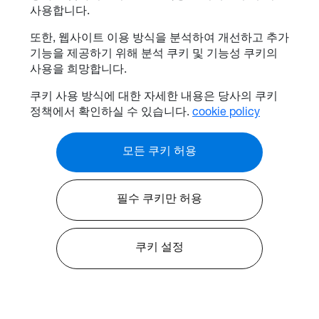
사용합니다.
또한, 웹사이트 이용 방식을 분석하여 개선하고 추가
기능을 제공하기 위해 분석 쿠키 및 기능성 쿠키의
사용을 희망합니다.
쿠키 사용 방식에 대한 자세한 내용은 당사의 쿠키
정책에서 확인하실 수 있습니다.
cookie policy
모든 쿠키 허용
필수 쿠키만 허용
쿠키 설정