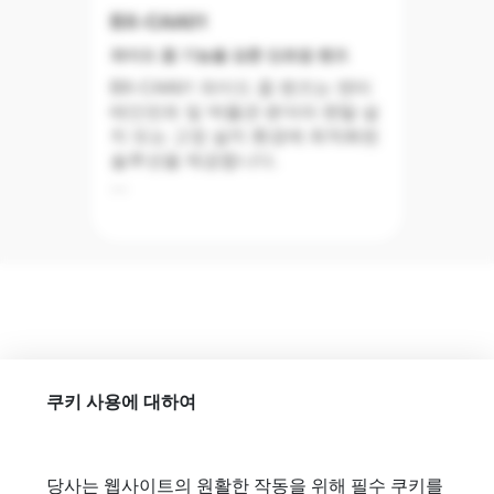
BX-CAA01
와이드 줌 기능을 갖춘 단초점 렌즈
BX-CAA01 와이드 줌 렌즈는 엔터
테인먼트 및 박물관 분야의 렌탈 설
치 또는 고정 설치 환경에 최적화된
솔루션을 제공합니다.
0.95 ~ 1.22:1의 투사비를 지원하는
이 단초점 렌즈는 40인치부터 최대
500인치까지의 대화면을 선명하게
구현할 수 있습니다.
쿠키 사용에 대하여
당사는 웹사이트의 원활한 작동을 위해 필수 쿠키를