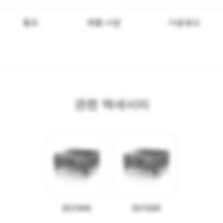
풍모
제품 사양
다운로드
관련 액세서리
ZU1600
ZU1800