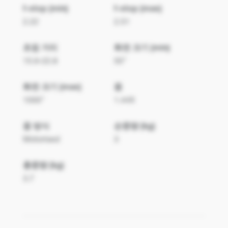
f-stop (min)
f-stop (max)
2.22
2.51
초점 거리
화면 크기 (min)
15.9-22.8
50"
화면 크기 (max)
줌
1000"
1.44X
줌 방식
순중량 (kg)
Motorised
3
총중량 (kg)
3.7