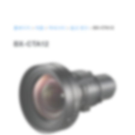
홈페이지
>
제품
>
액세서리
>
옵션 렌즈
>
BX-CTA12
Optoma BX-CTA12
BX-CTA12