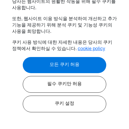
당사는 웹사이트의 원활한 작동을 위해 필수 쿠키를
사용합니다.
또한, 웹사이트 이용 방식을 분석하여 개선하고 추가
기능을 제공하기 위해 분석 쿠키 및 기능성 쿠키의
사용을 희망합니다.
쿠키 사용 방식에 대한 자세한 내용은 당사의 쿠키
정책에서 확인하실 수 있습니다.
cookie policy
모든 쿠키 허용
필수 쿠키만 허용
쿠키 설정