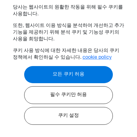
당사는 웹사이트의 원활한 작동을 위해 필수 쿠키를
사용합니다.
또한, 웹사이트 이용 방식을 분석하여 개선하고 추가
무게 및 치수
기능을 제공하기 위해 분석 쿠키 및 기능성 쿠키의
사용을 희망합니다.
쿠키 사용 방식에 대한 자세한 내용은 당사의 쿠키
정책에서 확인하실 수 있습니다.
cookie policy
다운로드
모든 쿠키 허용
설명서
필수 쿠키만 허용
Arabic (عربى) (United Arab
Emirates).pdf
쿠키 설정
Czech (Czech Republic).pdf