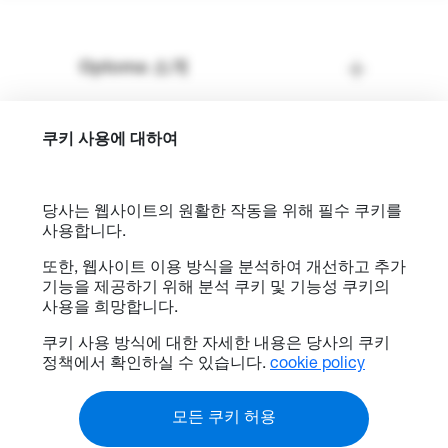
Optoma 소개
쿠키 사용에 대하여
리소스
당사는 웹사이트의 원활한 작동을 위해 필수 쿠키를
사용합니다.
정보
또한, 웹사이트 이용 방식을 분석하여 개선하고 추가
기능을 제공하기 위해 분석 쿠키 및 기능성 쿠키의
사용을 희망합니다.
쿠키 사용 방식에 대한 자세한 내용은 당사의 쿠키
정책에서 확인하실 수 있습니다.
cookie policy
모든 쿠키 허용
소식을 받아보세요