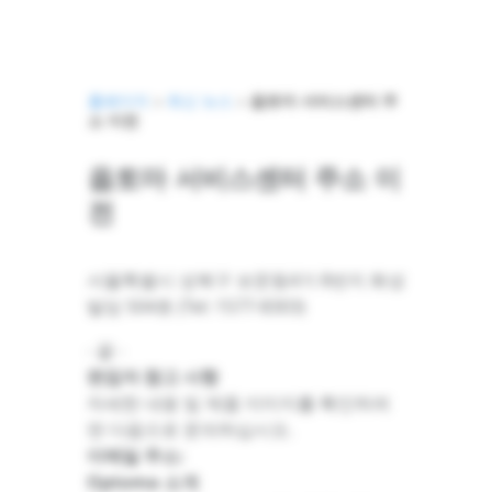
홈페이지
>
최신 뉴스
>
옵토마 서비스센터 주
소 이전
옵토마 서비스센터 주소 이
전
서울특별시 성북구 보문동4가 8번지 화성
빌딩 504호 (Tel: 1577-8303)
- 끝 -
편집자 참고 사항
자세한 내용 및 제품 이미지를 확인하려
면 다음으로 문의하십시오.
이메일 주소:
Optoma 소개