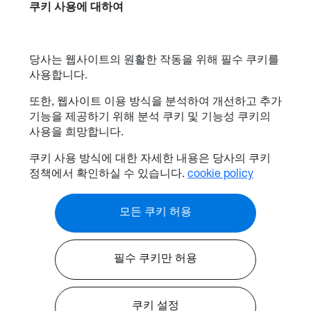
쿠키 사용에 대하여
당사는 웹사이트의 원활한 작동을 위해 필수 쿠키를
사용합니다.
또한, 웹사이트 이용 방식을 분석하여 개선하고 추가
기능을 제공하기 위해 분석 쿠키 및 기능성 쿠키의
사용을 희망합니다.
쿠키 사용 방식에 대한 자세한 내용은 당사의 쿠키
정책에서 확인하실 수 있습니다.
cookie policy
모든 쿠키 허용
필수 쿠키만 허용
쿠키 설정