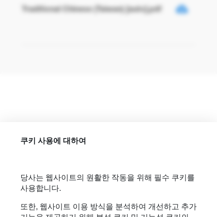
Traditional Chinese (Taiwan) [auto].pdf
쿠키 사용에 대하여
당사는 웹사이트의 원활한 작동을 위해 필수 쿠키를
사용합니다.
또한, 웹사이트 이용 방식을 분석하여 개선하고 추가