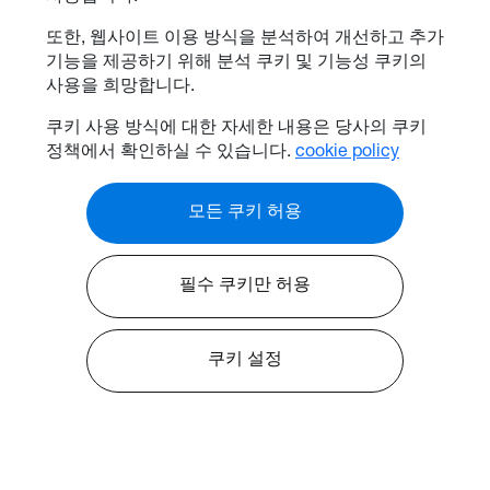
또한, 웹사이트 이용 방식을 분석하여 개선하고 추가
기능을 제공하기 위해 분석 쿠키 및 기능성 쿠키의
사용을 희망합니다.
쿠키 사용 방식에 대한 자세한 내용은 당사의 쿠키
정책에서 확인하실 수 있습니다.
cookie policy
모든 쿠키 허용
필수 쿠키만 허용
쿠키 설정