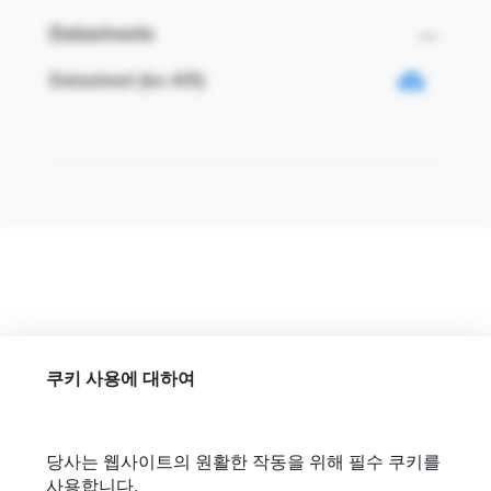
Datasheets
Datasheet (ko-KR)
쿠키 사용에 대하여
당사는 웹사이트의 원활한 작동을 위해 필수 쿠키를
사용합니다.