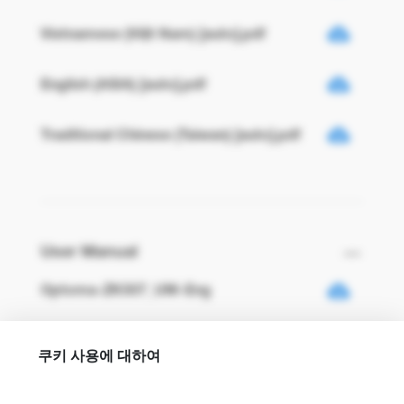
Vietnamese (Việt Nam) [auto].pdf
English (ASIA) [auto].pdf
Traditional Chinese (Taiwan) [auto].pdf
User Manual
Optoma-ZK507_UM-Eng
Optoma-ZK507_UM-KR
쿠키 사용에 대하여