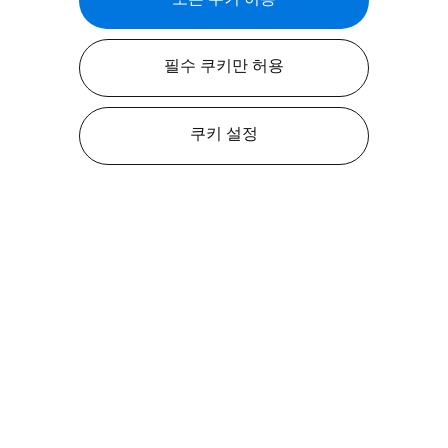
모든 쿠키 허용
필수 쿠키만 허용
쿠키 설정
Optoma 소개
리소스