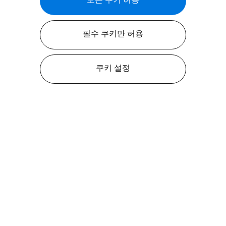
모든 쿠키 허용
필수 쿠키만 허용
쿠키 설정
Optoma 소개
리소스