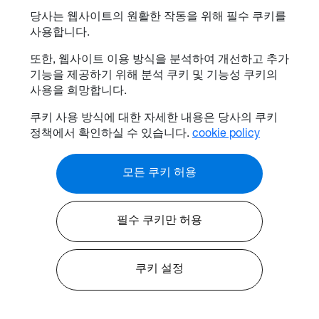
당사는 웹사이트의 원활한 작동을 위해 필수 쿠키를
화면비율
종횡비
사용합니다.
16:9
4:3,16:9,16:10
또한, 웹사이트 이용 방식을 분석하여 개선하고 추가
기능을 제공하기 위해 분석 쿠키 및 기능성 쿠키의
화면보정 (수평)
화면보정 (수직)
사용을 희망합니다.
10°
10°
쿠키 사용 방식에 대한 자세한 내용은 당사의 쿠키
수평 스캔 속도
수직 스캔 속도
정책에서 확인하실 수 있습니다.
cookie policy
31 ~ 135Khz
24 ~ 120Hz
모든 쿠키 허용
균형도
투사 사이즈
90
2.16m ~ 3.05m (85" ~
필수 쿠키만 허용
120") 대각선
쿠키 설정
램프 정보